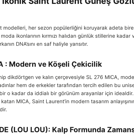
 İkonik Saint Laurent Güneş Göz
 modelleri, her sezon popülerliğini koruyarak adeta birer 
e moda ikonlarının kırmızı halıdan günlük stillerine kadar
kanın DNA’sını en saf haliyle yansıtır.
A
: Modern ve Köşeli Çekicilik
hip dikdörtgen ve kalın çerçevesiyle SL 276 MICA, modern
adınlar hem de erkekler tarafından tercih edilen bu unis
bir o kadar da iddialı bir görünüm arayanlar için idealdi
r katan MICA, Saint Laurent’in modern tasarım anlayışının
dir.
ADE
(LOU LOU): Kalp Formunda Zamansı