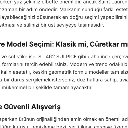
rken yüz şekliniz elbette önemlidir, ancak Saint Laure
her zaman bir adım öndedir. Markanın sunduğu farklı esteti
arlayabileceğinizi düşünerek en doğru seçimi yapabilirsin
ıtması ve stilinizi bir üst seviyeye taşımasıdır.
re Model Seçimi: Klasik mi, Cüretkar m
ik ve sofistike ise, SL 462 SULPICE gibi daha ince çerçevel
ormlarını tercih edebilirsiniz. Modern ve trend odaklı bi
kalın asetatlı, keskin geometrik formlu modeller tam size
bir duruş sergilemek isterseniz, düz hatlara sahip, aviat
izi mükemmel bir şekilde tamamlayacaktır.
ve Güvenli Alışveriş
aparken ürünün orijinalliğinden emin olmak en önemli adım
lüğü; kutusu, temizleme bezi, sertifikası, çerçeve üzerin