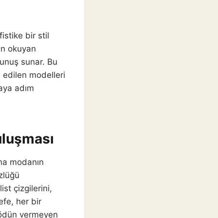
tike bir stil
an okuyan
okunuş sunar. Bu
u edilen modelleri
yaya adım
uluşması
ana modanın
zlüğü
st çizgilerini,
efe, her bir
a ödün vermeyen