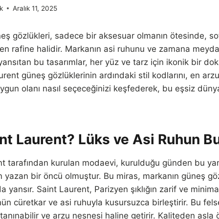
k
Aralık 11, 2025
eş gözlükleri, sadece bir aksesuar olmanın ötesinde, sofis
 en rafine halidir. Markanın asi ruhunu ve zamana meyd
 yansıtan bu tasarımlar, her yüz ve tarz için ikonik bir d
rent güneş gözlüklerinin ardındaki stil kodlarını, en arz
ygun olanı nasıl seçeceğinizi keşfederek, bu eşsiz dün
nt Laurent? Lüks ve Asi Ruhun B
nt tarafından kurulan modaevi, kurulduğu günden bu y
en yazan bir öncü olmuştur. Bu miras, markanın güneş gö
a yansır. Saint Laurent, Parizyen şıklığın zarif ve minimali
ünün cüretkar ve asi ruhuyla kusursuzca birleştirir. Bu fels
tanınabilir ve arzu nesnesi haline getirir. Kaliteden asl