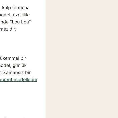
, kalp formuna
odel, özellikle
sında "Lou Lou"
mezidir.
 mükemmel bir
model, günlük
r. Zamansız bir
aurent modellerini