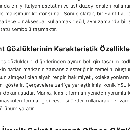
ında en iyi İtalyan asetatını ve üst düzey lensleri kullan
de maksimum konfor sunar. Sonuç olarak, bir Saint Laur
sadece bir aksesuar kullanmak değil, aynı zamanda bir 
tatü sembolü taşımaktır.
t Gözlüklerinin Karakteristik Özellikle
ş gözlüklerini diğerlerinden ayıran belirgin tasarım kodla
kin hatlar, markanın zamansız estetiğinin temelini oluştu
şun simgesi olan siyah rengin hakimiyeti, koleksiyonların
 gösterir. Çerçevelere zarifçe yerleştirilmiş ikonik YSL 
bir dokunuşudur. Marka, klasik formları yeniden yorumlar
 maskülen formlar gibi cesur silüetler kullanarak her z
görünüm yaratır.