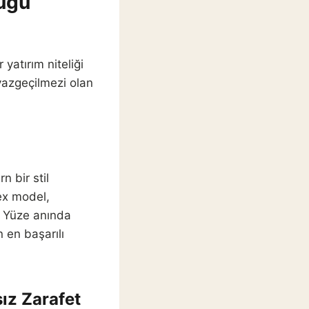
lüğü
yatırım niteliği
 vazgeçilmezi olan
 bir stil
ex model,
r. Yüze anında
 en başarılı
z Zarafet