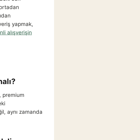
 ortadan
cıdan
şveriş yapmak,
li alışverişin
halı?
tı, premium
eki
eğil, aynı zamanda