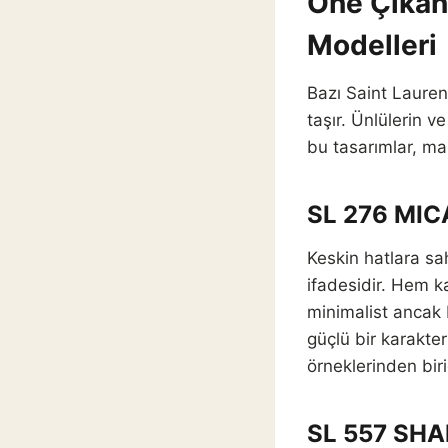
Öne Çıkan
Modelleri
Bazı Saint Laurent
taşır. Ünlülerin v
bu tasarımlar, mar
SL 276 MIC
Keskin hatlara sa
ifadesidir. Hem k
minimalist ancak 
güçlü bir karakte
örneklerinden biri
SL 557 SH