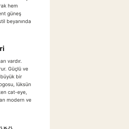
arak hem
ent güneş
stil beyanında
ri
rı vardır.
rur. Güçlü ve
 büyük bir
logosu, lüksün
ken cat-eye,
aman modern ve