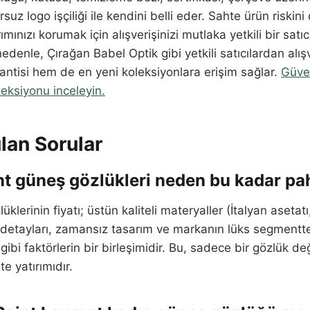
uz logo işçiliği ile kendini belli eder. Sahte ürün riskini
ımınızı korumak için alışverişinizi mutlaka yetkili bir satı
edenle, Çırağan Babel Optik gibi yetkili satıcılardan alı
rantisi hem de en yeni koleksiyonlara erişim sağlar.
Güven
oleksiyonu inceleyin.
lan Sorular
nt güneş gözlükleri neden bu kadar pa
üklerinin fiyatı; üstün kaliteli materyaller (İtalyan aseta
iği detayları, zamansız tasarım ve markanın lüks segmentt
ibi faktörlerin bir birleşimidir. Bu, sadece bir gözlük d
te yatırımıdır.