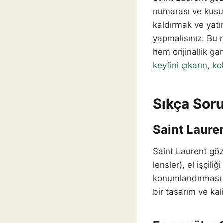
numarası ve kusurs
kaldırmak ve yatır
yapmalısınız. Bu n
hem orijinallik ga
keyfini çıkarın, k
Sıkça Soru
Saint Laure
Saint Laurent gözl
lensler), el işçil
konumlandırması g
bir tasarım ve kali