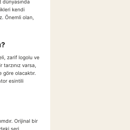
nt dünyasında
kleri kendi
iz. Önemli olan,
ı?
i, zarif logolu ve
r tarzınız varsa,
 göre olacaktır.
or esintili
dır. Orijinal bir
deki seri