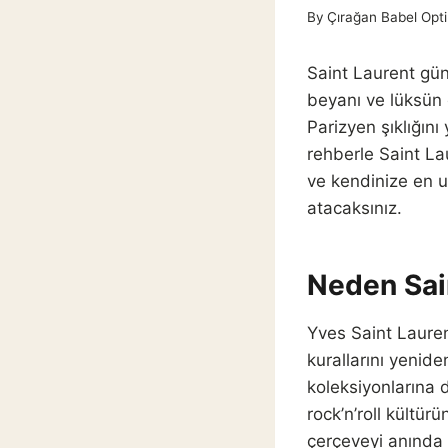
By
Çırağan Babel Opti
Saint Laurent gün
beyanı ve lüksün
Parizyen şıklığını
rehberle Saint Lau
ve kendinize en u
atacaksınız.
Neden Sai
Yves Saint Laure
kurallarını yenid
koleksiyonlarına d
rock’n’roll kültür
çerçeveyi anında 