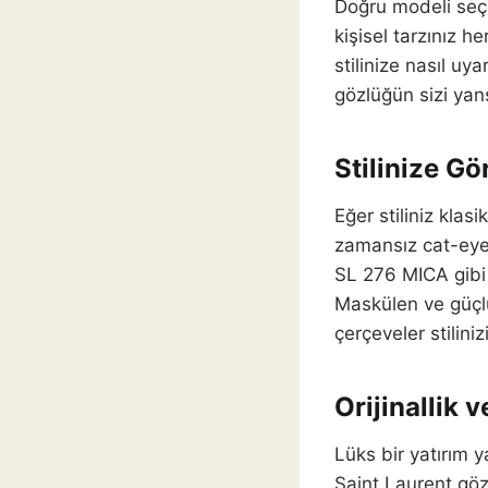
Doğru modeli seçe
kişisel tarzınız 
stilinize nasıl uy
gözlüğün sizi yans
Stilinize Gö
Eğer stiliniz klas
zamansız cat-eye f
SL 276 MICA gibi 
Maskülen ve güçlü 
çerçeveler stilin
Orijinallik 
Lüks bir yatırım y
Saint Laurent göz